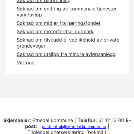
Søknad om bålbrenning
Søknad om endring av kommunale tjenester,
vann/avløp
Søknad om midler fra næringsfondet
Søknad om motorferdsel i utmark
Søknad om tilskudd til vedlikehold av private
grendeveger
Søknad om utslipp fra mindre avløpsanlegg
Viltfond
Skjemaeier
: Etnedal kommune |
Telefon:
61 12 13 00
E-
post:
|
postmottak@etnedal.kommune.no
Tilgjengelighetserklæring (bokmål)